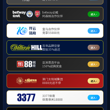
如果奇迹有颜
懈抗争。唯有亿
条大船在困境中
天行健，君子
演愈烈，祖国母